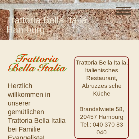
Trattoria Bella Italia
Hamburg
Trattoria Bella Italia,
Italienisches
Restaurant,
Herzlich
Abruzzesische
Küche
willkommen in
unserer
Brandstwiete 58,
gemütlichen
20457 Hamburg
Trattoria Bella Italia
Tel.: 040 370 83
bei Familie
040
Evangelista!